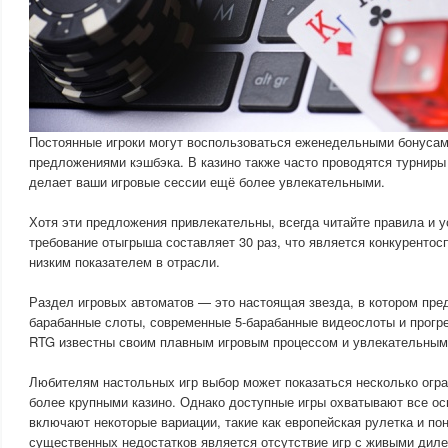
Постоянные игроки могут воспользоваться еженедельными бонусам
предложениями кэшбэка. В казино также часто проводятся турниры
делает ваши игровые сессии ещё более увлекательными.
Хотя эти предложения привлекательны, всегда читайте правила и 
требование отыгрыша составляет 30 раз, что является конкуренто
низким показателем в отрасли.
Раздел игровых автоматов — это настоящая звезда, в котором пре
барабанные слоты, современные 5-барабанные видеослоты и прогр
RTG известны своим плавным игровым процессом и увлекательным
Любителям настольных игр выбор может показаться несколько огр
более крупными казино. Однако доступные игры охватывают все ос
включают некоторые вариации, такие как европейская рулетка и по
существенных недостатков является отсутствие игр с живыми диле