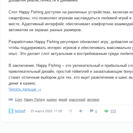
Слот Happy Fishing доступен на различных устройствах, включая 
смартфоны, что позволяет игрокам наслаждаться любимой игрой в
месте. Адаптивный интерфейс обеспечивает комфортное взаимодей
автоматом на экранах разных размеров.
Разработчики Happy Fishing регулярно обновляют игру, добавляя н
чтобы поддерживать интерес игроков и обеспечивать максимально 
опыт. Это делает слот актуальным и востребованным среди любите
В заключение, Happy Fishing – это увлекательный и прибыльный сл
привлекательный дизайн, простой геймплей и захватывающие бону
станет отличным выбором для тех, кто ищет развлечение и шанс в
денег в казино.
Читать дальше →
Слот
,
Happy Fishing
,
казино
,
яркий
,
красочный
,
автомат
borisoff
23 марта 2025, 11:09
0
575