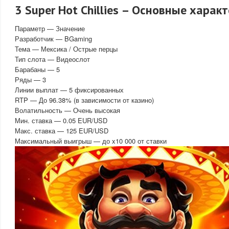
3 Super Hot Chillies – Основные харак
Параметр — Значение
Разработчик — BGaming
Тема — Мексика / Острые перцы
Тип слота — Видеослот
Барабаны — 5
Ряды — 3
Линии выплат — 5 фиксированных
RTP — До 96.38% (в зависимости от казино)
Волатильность — Очень высокая
Мин. ставка — 0.05 EUR/USD
Макс. ставка — 125 EUR/USD
Максимальный выигрыш — до x10 000 от ставки