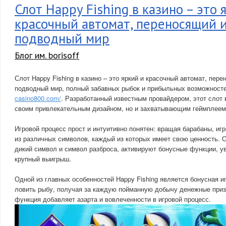
Слот Happy Fishing в казино – это 
красочный автомат, переносящий и
подводный мир
Блог им. borisoff
Слот Happy Fishing в казино – это яркий и красочный автомат, пере
подводный мир, полный забавных рыбок и прибыльных возможносте
casino800.com/
. Разработанный известным провайдером, этот слот 
своим привлекательным дизайном, но и захватывающим геймплеем
Игровой процесс прост и интуитивно понятен: вращая барабаны, иг
из различных символов, каждый из которых имеет свою ценность. 
дикий символ и символ разброса, активируют бонусные функции, у
крупный выигрыш.
Одной из главных особенностей Happy Fishing является бонусная иг
ловить рыбу, получая за каждую пойманную добычу денежные приз
функция добавляет азарта и вовлеченности в игровой процесс.