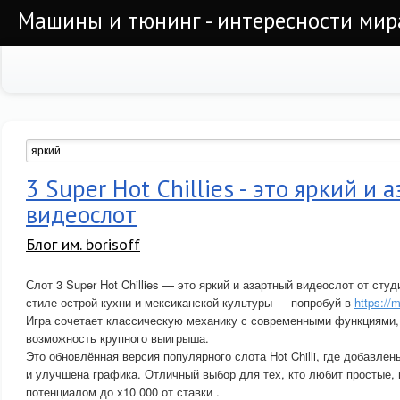
Машины и тюнинг - интересности мир
3 Super Hot Chillies - это яркий и 
видеослот
Блог им. borisoff
Слот 3 Super Hot Chillies — это яркий и азартный видеослот от ст
стиле острой кухни и мексиканской культуры — попробуй в
https://
Игра сочетает классическую механику с современными функциями,
возможность крупного выигрыша.
Это обновлённая версия популярного слота Hot Chilli, где добавле
и улучшена графика. Отличный выбор для тех, кто любит простые,
потенциалом до x10 000 от ставки .