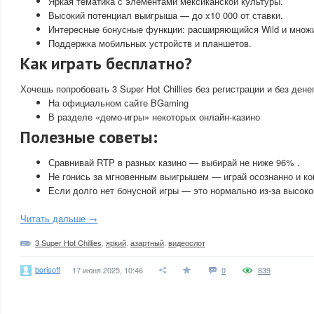
Яркая тематика с элементами мексиканской культуры.
Высокий потенциал выигрыша — до x10 000 от ставки.
Интересные бонусные функции: расширяющийся Wild и множи
Поддержка мобильных устройств и планшетов.
Как играть бесплатно?
Хочешь попробовать 3 Super Hot Chillies без регистрации и без ден
На официальном сайте BGaming
В разделе «демо-игры» некоторых онлайн-казино
Полезные советы:
Сравнивай RTP в разных казино — выбирай не ниже 96% .
Не гонись за мгновенным выигрышем — играй осознанно и к
Если долго нет бонусной игры — это нормально из-за высоко
Читать дальше →
3 Super Hot Chillies
,
яркий
,
азартный
,
видеослот
borisoff
17 июня 2025, 10:46
0
839