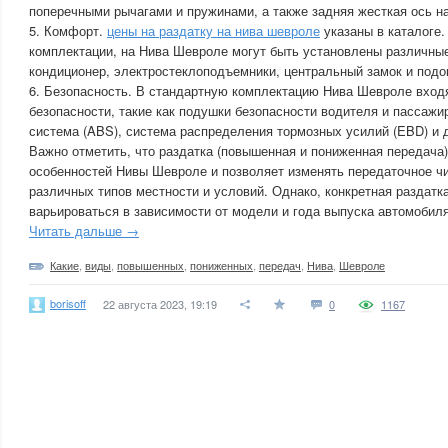
поперечными рычагами и пружинами, а также задняя жесткая ось н
5. Комфорт.
цены на раздатку на нива шевроле
указаны в каталоге.
комплектации, на Нива Шевроле могут быть установлены различные
кондиционер, электростеклоподъемники, центральный замок и подо
6. Безопасность. В стандартную комплектацию Нива Шевроле вход
безопасности, такие как подушки безопасности водителя и пассажи
система (ABS), система распределения тормозных усилий (EBD) и 
Важно отметить, что раздатка (повышенная и пониженная передача)
особенностей Нивы Шевроле и позволяет изменять передаточное ч
различных типов местности и условий. Однако, конкретная раздатк
варьироваться в зависимости от модели и года выпуска автомобиля
Читать дальше →
Какие
,
виды
,
повышенных
,
пониженных
,
передач
,
Нива
,
Шевроле
borisoff
22 августа 2023, 19:19
0
1167