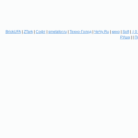
BrickUFA
|
ZTark
|
Софт
|
smetafor.ru
|
Техно-Голод
|
ЧеЧу.Ru
|
кино
|
Soft
|
:( 0
РУша
| |
П