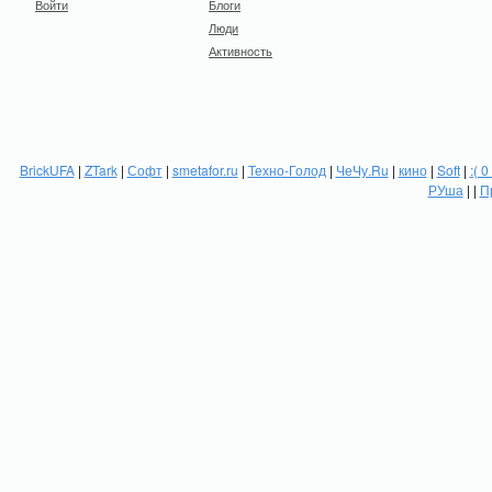
Войти
Блоги
Люди
Активность
BrickUFA
|
ZTark
|
Софт
|
smetafor.ru
|
Техно-Голод
|
ЧеЧу.Ru
|
кино
|
Soft
|
:( 0
РУша
| |
П