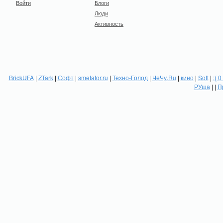
Войти
Блоги
Люди
Активность
BrickUFA
|
ZTark
|
Софт
|
smetafor.ru
|
Техно-Голод
|
ЧеЧу.Ru
|
кино
|
Soft
|
:( 0
РУша
| |
П