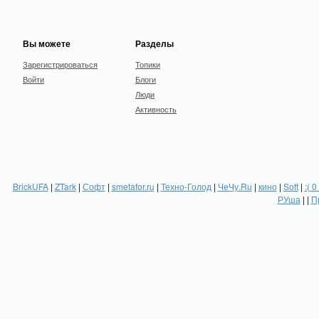
Вы можете
Разделы
Зарегистрироваться
Топики
Войти
Блоги
Люди
Активность
BrickUFA
|
ZTark
|
Софт
|
smetafor.ru
|
Техно-Голод
|
ЧеЧу.Ru
|
кино
|
Soft
|
:( 0
РУша
| |
П