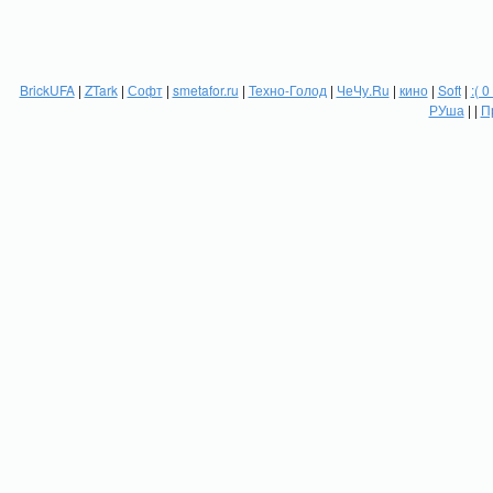
BrickUFA
|
ZTark
|
Софт
|
smetafor.ru
|
Техно-Голод
|
ЧеЧу.Ru
|
кино
|
Soft
|
:( 0
РУша
| |
П